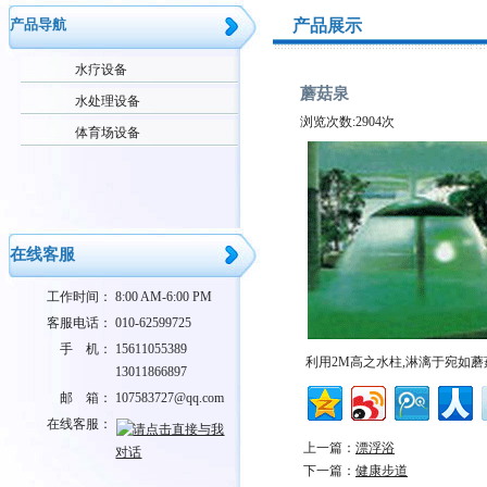
产品导航
产品展示
水疗设备
蘑菇泉
水处理设备
浏览次数:2904次
体育场设备
在线客服
工作时间：
8:00 AM-6:00 PM
客服电话：
010-62599725
手 机：
15611055389
利用2M高之水柱,淋漓于宛如
13011866897
邮 箱：
107583727@qq.com
在线客服：
上一篇：
漂浮浴
下一篇：
健康步道