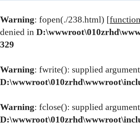
Warning
: fopen(./238.html) [
functio
denied in
D:\wwwroot\010zrhd\wwwr
329
Warning
: fwrite(): supplied argument
D:\wwwroot\010zrhd\wwwroot\incl
Warning
: fclose(): supplied argument
D:\wwwroot\010zrhd\wwwroot\incl