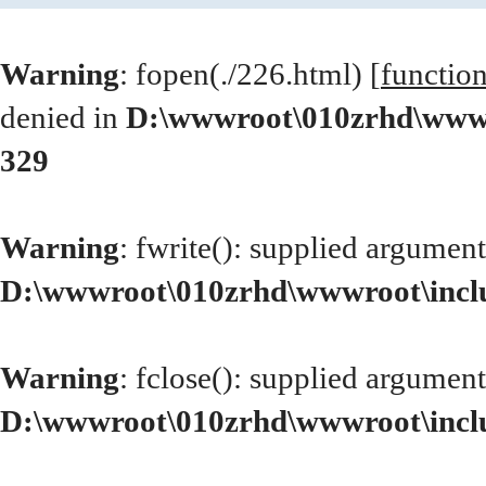
Warning
: fopen(./226.html) [
functio
denied in
D:\wwwroot\010zrhd\wwwr
329
Warning
: fwrite(): supplied argument
D:\wwwroot\010zrhd\wwwroot\incl
Warning
: fclose(): supplied argument
D:\wwwroot\010zrhd\wwwroot\incl